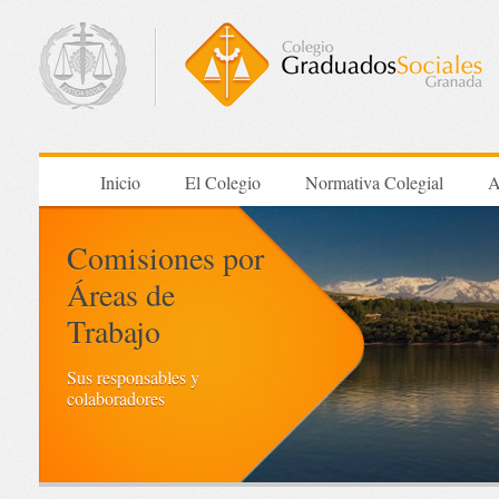
Inicio
El Colegio
Normativa Colegial
A
Comisiones por
Áreas de
Trabajo
Sus responsables y
colaboradores